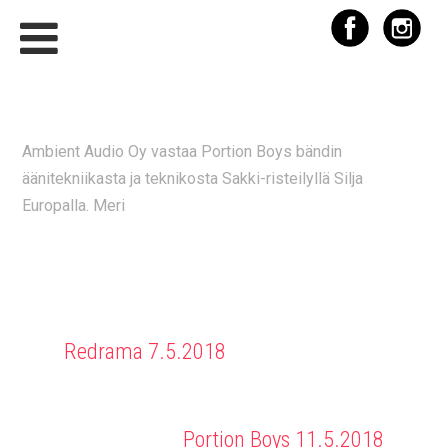
PORTION BOYS 9.5.2018
Ambient Audio Oy vastaa Portion Boys bändin
äänitekniikasta ja teknikosta Sakki-risteilyllä Silja
Europalla. Meri
Redrama 7.5.2018
Portion Boys 11.5.2018