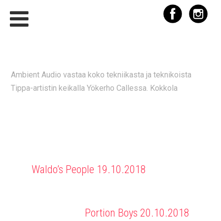
TIPPA 19.10.2018
Ambient Audio vastaa koko tekniikasta ja teknikoista
Tippa-artistin keikalla Yökerho Callessa. Kokkola
Waldo’s People 19.10.2018
Portion Boys 20.10.2018