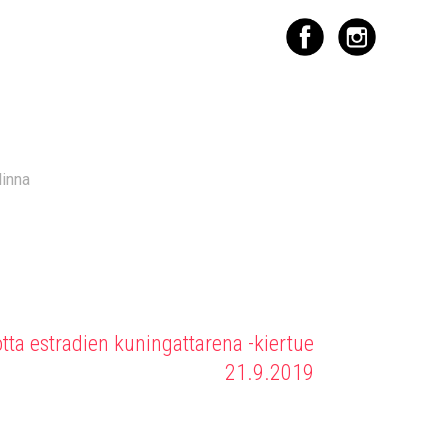
linna
otta estradien kuningattarena -kiertue
21.9.2019