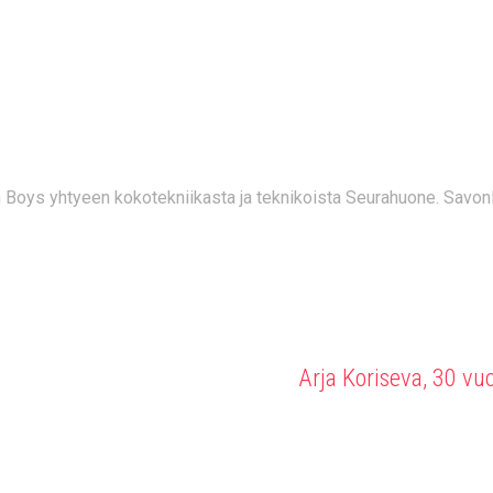
 BOYS 21.9.2019
 Boys yhtyeen kokotekniikasta ja teknikoista Seurahuone. Savon
Arja Koriseva, 30 vu