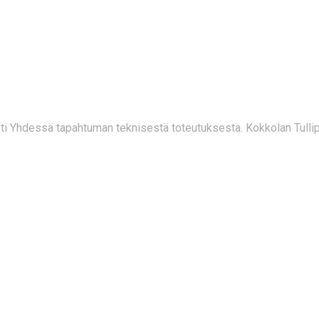
I YHDESSÄ 21.02.
i Yhdessä tapahtuman teknisestä toteutuksesta. Kokkolan Tulli