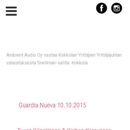
KOKKOLAN YRITTÄJIEN
YRITTÄJÄJUHLA 10.10.2015
Ambient Audio Oy vastaa Kokkolan Yrittäjien Yrittäjäjuhlan
valaistuksesta Snellman-salilla. Kokkola
Guardia Nueva 10.10.2015