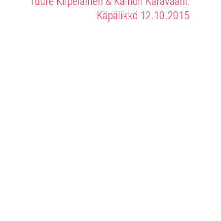
Tuure Kilpeläinen & Kaihon Karavaani:
Käpälikkö 12.10.2015