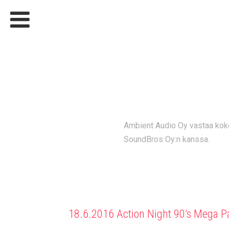
HAAPAVE
2.7.201
Ambient Audio Oy vastaa koko
SoundBros Oy:n kanssa.
18.6.2016 Action Night 90’s Mega P