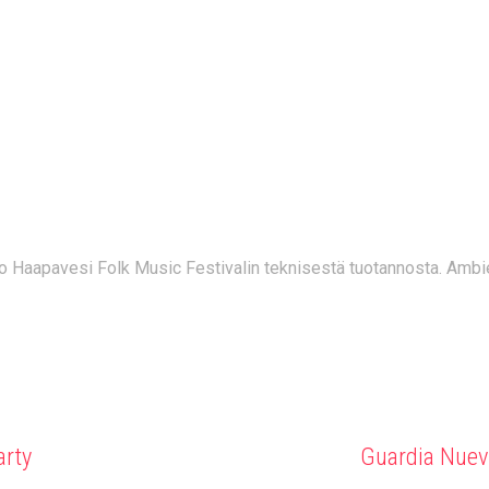
SI FOLK MUSIC FE
6
 Haapavesi Folk Music Festivalin teknisestä tuotannosta. Ambi
arty
Guardia Nueva