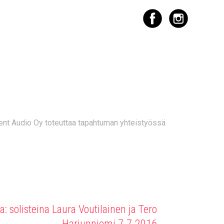
STIVAL 30.6-
ent Audio Oy toteuttaa tapahtuman yhteistyössä
: solisteina Laura Voutilainen ja Tero
Harjunniemi 7.7.2016