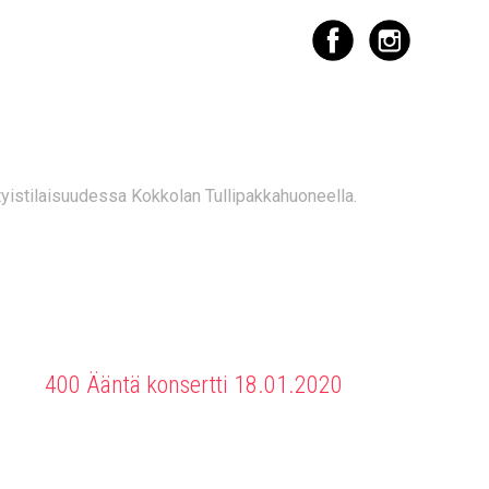
0
tyistilaisuudessa Kokkolan Tullipakkahuoneella.
400 Ääntä konsertti 18.01.2020