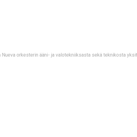
 NUEVA 10.01.202
Nueva orkesterin ääni- ja valotekniiksasta sekä teknikosta yksi